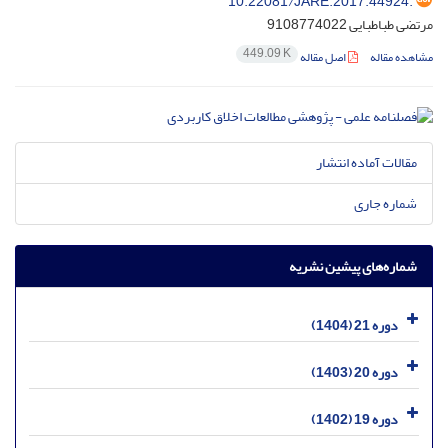
10.22081/JARE.2017.44924.
مرتضی طباطبایی 9108774022
449.09 K
مشاهده مقاله
اصل مقاله
مقالات آماده انتشار
شماره جاری
شماره‌های پیشین نشریه
دوره 21 (1404)
دوره 20 (1403)
دوره 19 (1402)