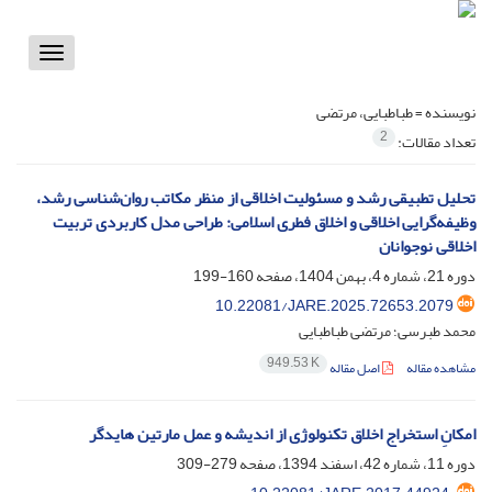
Toggle
vigation
نویسنده =
طباطبایی، مرتضی
2
تعداد مقالات:
تحلیل تطبیقی رشد و مسئولیت اخلاقی از منظر مکاتب روان‌شناسی رشد،
وظیفه‌گرایی اخلاقی و اخلاق فطری اسلامی: طراحی مدل کاربردی تربیت
اخلاقی نوجوانان
دوره 21، شماره 4، بهمن 1404، صفحه
160-199
10.22081/JARE.2025.72653.2079
محمد طبرسی؛ مرتضی طباطبایی
949.53 K
مشاهده مقاله
اصل مقاله
امکانِ استخراج اخلاق تکنولوژی از اندیشه و عمل مارتین هایدگر
دوره 11، شماره 42، اسفند 1394، صفحه
279-309