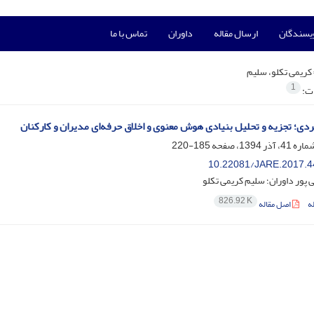
ویسندگان
ارسال مقاله
داوران
تماس با ما
کریمی تکلو، سلیم
1
ات:
بردی؛ تجزیه و تحلیل بنیادی هوش معنوی و اخلاق حرفه‌ای مدیران و کارکنان
185-220
10.22081/JARE.2017.4
پور داوران؛ سلیم کریمی تکلو
826.92 K
ه
اصل مقاله