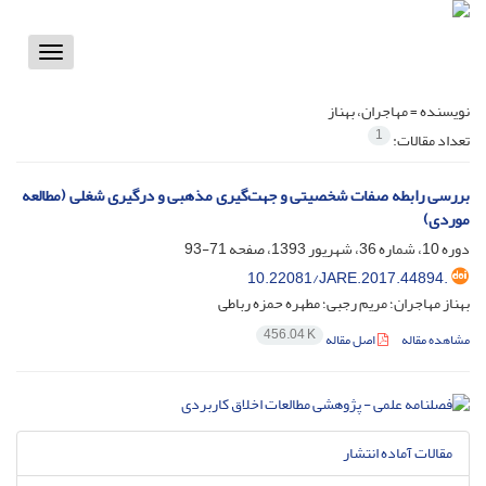
Toggle
vigation
نویسنده =
مهاجران، بهناز
1
تعداد مقالات:
بررسی رابطه صفات شخصیتی و جهت‌گیری مذهبی و درگیری شغلی (مطالعه
موردی)
دوره 10، شماره 36، شهریور 1393، صفحه
71-93
10.22081/JARE.2017.44894.
بهناز مهاجران؛ مریم رجبی؛ مطهره حمزه رباطی
456.04 K
مشاهده مقاله
اصل مقاله
مقالات آماده انتشار