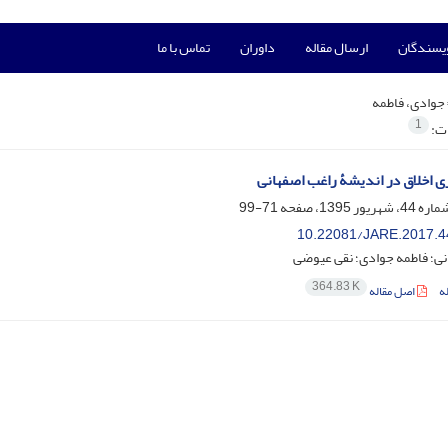
ویسندگان
ارسال مقاله
داوران
تماس با ما
جوادی، فاطمه
1
ات:
ی اخلاق در اندیشۀ راغب اصفهانی
71-99
10.22081/JARE.2017.4
نی؛ فاطمه جوادی؛ نقی عیوضی
364.83 K
ه
اصل مقاله