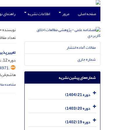
صفحه اصلی
مرور
اطلاعات نشریه
راهنمای ن
نویسنده =
تعداد مقال
مقالات آماده انتشار
تغییرپذیر
شماره جاری
دوره 12، شماره 44، شهریور 1395، صفحه
4971.
هاشم قربا
شماره‌های پیشین نشریه
مشاهده مقال
دوره 21 (1404)
دوره 20 (1403)
دوره 19 (1402)