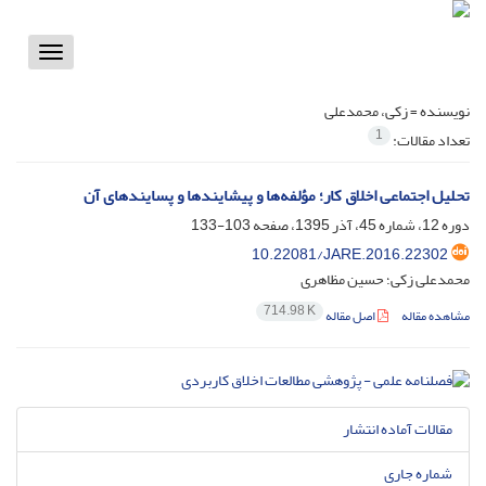
Toggle
vigation
نویسنده =
زکی، محمدعلی
1
تعداد مقالات:
تحلیل اجتماعی اخلاق کار؛ مؤلفه‌ها و پیشایندها و پسایندهای آن
دوره 12، شماره 45، آذر 1395، صفحه
103-133
10.22081/JARE.2016.22302
محمدعلی زکی؛ حسین مظاهری
714.98 K
مشاهده مقاله
اصل مقاله
مقالات آماده انتشار
شماره جاری