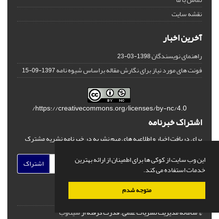
نقشه سایت
آخرین اخبار
راهنمای نویسندگان
1398-03-23
فونت های مورد نیاز برای نگارش مقاله براساس شیوه نامه
1397-09-15
https://creativecommons.org/licenses/by-nc/4.0/
اشتراک خبرنامه
برای دریافت اخبار و اطلاعیه های مهم نشریه در خبرنامه نشریه مشترک
شوید.
این وب سایت از کوکی ها برای اطمینان از ارائه بهترین
اشتراک
خدمات استفاده می کند.
متوجه شدم
© سامانه مدیریت نشریات علمی.
قدرت گرفته از
سیناوب