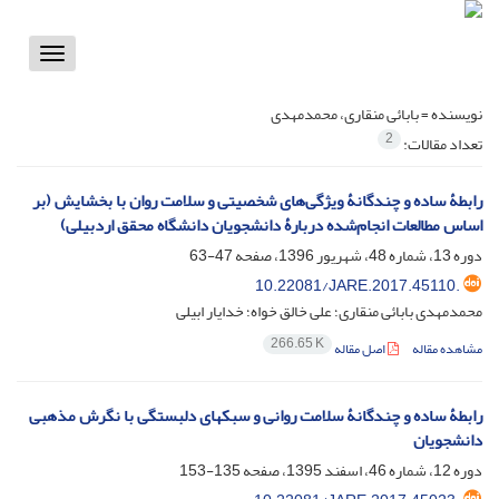
Toggle
vigation
نویسنده =
بابائی منقاری، محمدمهدی
2
تعداد مقالات:
رابطۀ‌ ساده و چندگانۀ‌ ویژگی‌های شخصیتی و سلامت روان با بخشایش (بر
اساس مطالعات انجام‌شده دربارۀ‌ دانشجویان دانشگاه محقق اردبیلی)
دوره 13، شماره 48، شهریور 1396، صفحه
47-63
10.22081/JARE.2017.45110.
محمدمهدی بابائی منقاری؛ علی خالق خواه؛ خدایار ابیلی
266.65 K
مشاهده مقاله
اصل مقاله
رابطۀ ساده و چندگانۀ سلامت روانی و سبکهای دلبستگی با نگرش مذهبی
دانشجویان
دوره 12، شماره 46، اسفند 1395، صفحه
135-153