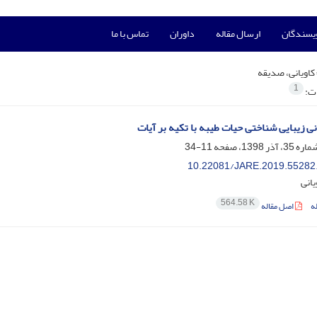
ویسندگان
ارسال مقاله
داوران
تماس با ما
کاویانی، صدیقه
1
ات:
نی زیبایی شناختی حیات طیبه با تکیه بر آیات
11-34
10.22081/JARE.2019.55282
انی
564.58 K
ه
اصل مقاله