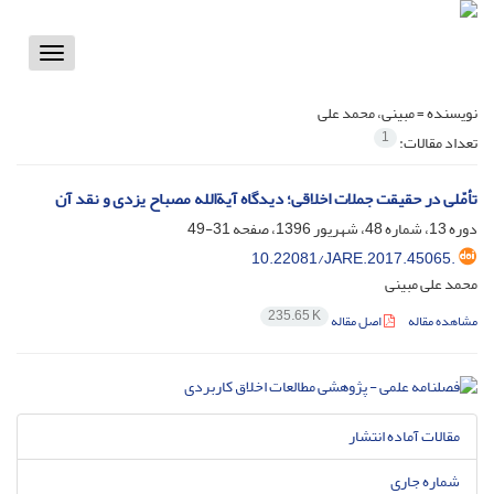
Toggle
vigation
نویسنده =
مبینی، محمد علی
1
تعداد مقالات:
تأمّلی در حقیقت جملات اخلاقی؛ دیدگاه آیة‏الله مصباح یزدی و نقد آن
دوره 13، شماره 48، شهریور 1396، صفحه
31-49
10.22081/JARE.2017.45065.
محمد علی مبینی
235.65 K
مشاهده مقاله
اصل مقاله
مقالات آماده انتشار
شماره جاری