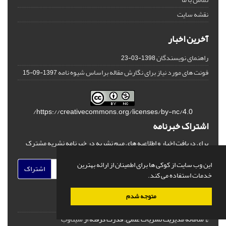
نقشه سایت
آخرین اخبار
راهنمای نویسندگان
1398-03-23
فونت های مورد نیاز برای نگارش مقاله براساس شیوه نامه
1397-09-15
https://creativecommons.org/licenses/by-nc/4.0/
اشتراک خبرنامه
برای دریافت اخبار و اطلاعیه های مهم نشریه در خبرنامه نشریه مشترک
شوید.
این وب سایت از کوکی ها برای اطمینان از ارائه بهترین
اشتراک
خدمات استفاده می کند.
متوجه شدم
© سامانه مدیریت نشریات علمی.
قدرت گرفته از
سیناوب