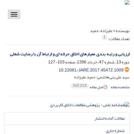
Toggle
vigation
نویسنده =
علیزاده، حمید
1
تعداد مقالات:
ارزیابی و رتبه بندی معیارهای اخلاق حرفه ای و ارتباط آن با رضایت شغلی
دوره 13، شماره 47، خرداد 1396، صفحه
103-127
10.22081/JARE.2017.45472.1009
سید علی بنی هاشمی؛ حمید علیزاده
343.23 K
مشاهده مقاله
اصل مقاله
مقالات آماده انتشار
شماره جاری