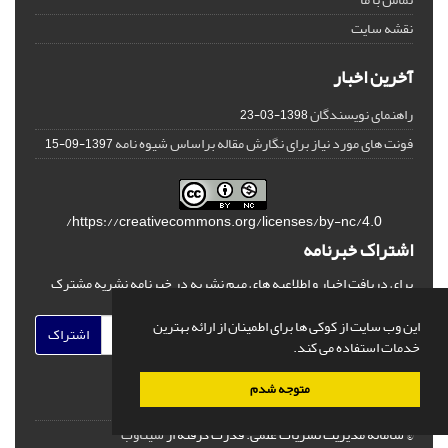
نقشه سایت
آخرین اخبار
راهنمای نویسندگان
1398-03-23
فونت های مورد نیاز برای نگارش مقاله براساس شیوه نامه
1397-09-15
https://creativecommons.org/licenses/by-nc/4.0/
اشتراک خبرنامه
برای دریافت اخبار و اطلاعیه های مهم نشریه در خبرنامه نشریه مشترک
شوید.
این وب سایت از کوکی ها برای اطمینان از ارائه بهترین
اشتراک
خدمات استفاده می کند.
متوجه شدم
© سامانه مدیریت نشریات علمی.
قدرت گرفته از
سیناوب