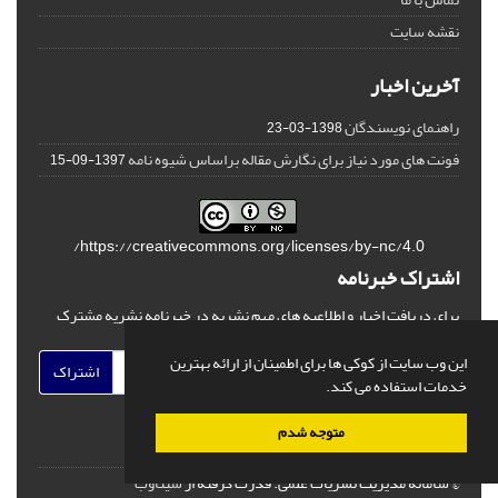
نقشه سایت
آخرین اخبار
راهنمای نویسندگان
1398-03-23
فونت های مورد نیاز برای نگارش مقاله براساس شیوه نامه
1397-09-15
https://creativecommons.org/licenses/by-nc/4.0/
اشتراک خبرنامه
برای دریافت اخبار و اطلاعیه های مهم نشریه در خبرنامه نشریه مشترک
شوید.
این وب سایت از کوکی ها برای اطمینان از ارائه بهترین
اشتراک
خدمات استفاده می کند.
متوجه شدم
© سامانه مدیریت نشریات علمی.
قدرت گرفته از
سیناوب