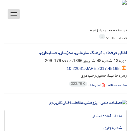
Toggle
vigation
نویسنده =
حاجیها، زهره
1
تعداد مقالات:
اخلاق حرفه‌‌‌‌‌ای، فرهنگ سازمانی، مدرّسان، حسابداری.
دوره 13، شماره 48، شهریور 1396، صفحه
179-209
10.22081/JARE.2017.45165.
زهره حاجیها؛ حسین رجب دری
323.79 K
مشاهده مقاله
اصل مقاله
مقالات آماده انتشار
شماره جاری