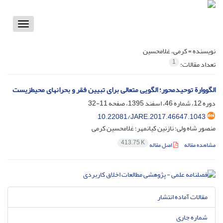
Toggle
vigation
نویسنده =
کرمی، غلامحسین
1
تعداد مقالات:
الگووارة توحیدمحور؛ الگویی متعالی برای تبیین فقر و بحرانهای محیطزیست
دوره 12، شماره 46، اسفند 1395، صفحه
11-32
10.22081/JARE.2017.46647.1043
منصور شاه ولی؛ نازنین کیانمهر؛ غلامحسین کرمی
413.75 K
مشاهده مقاله
اصل مقاله
مقالات آماده انتشار
شماره جاری