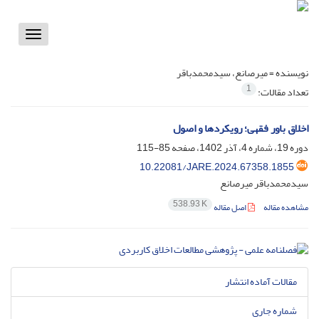
Toggle
vigation
نویسنده =
میرصانع، سیدمحمدباقر
1
تعداد مقالات:
اخلاق باور فقهی؛ رویکردها و اصول
دوره 19، شماره 4، آذر 1402، صفحه
85-115
10.22081/JARE.2024.67358.1855
سیدمحمدباقر میرصانع
538.93 K
مشاهده مقاله
اصل مقاله
مقالات آماده انتشار
شماره جاری