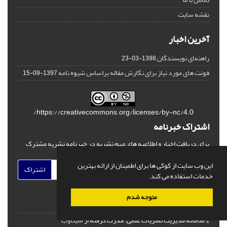
نقشه سایت
آخرین اخبار
راهنمای نویسندگان
1398-03-23
فونت های مورد نیاز برای نگارش مقاله براساس شیوه نامه
1397-09-15
https://creativecommons.org/licenses/by-nc/4.0/
اشتراک خبرنامه
برای دریافت اخبار و اطلاعیه های مهم نشریه در خبرنامه نشریه مشترک
شوید.
این وب سایت از کوکی ها برای اطمینان از ارائه بهترین
اشتراک
خدمات استفاده می کند.
متوجه شدم
© سامانه مدیریت نشریات علمی.
قدرت گرفته از
سیناوب