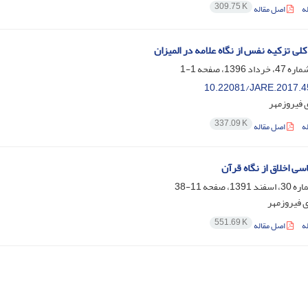
309.75 K
ه
اصل مقاله
لی تزکیه نفس از نگاه علامه در المیزان
1-1
10.22081/JARE.2017.4
فیروزمهر
337.09 K
ه
اصل مقاله
سی اخلاق از نگاه قرآن
11-38
 فیروزمهر
551.69 K
ه
اصل مقاله