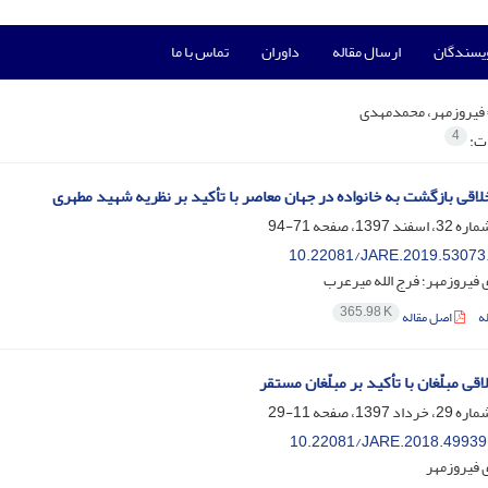
ویسندگان
ارسال مقاله
داوران
تماس با ما
فیروزمهر، محمدمهدی
4
ات:
خلاقی بازگشت به خانواده در جهان معاصر با تأکید بر نظریه شهید مطهری
71-94
10.22081/JARE.2019.53073
فیروزمهر؛ فرج الله میرعرب
365.98 K
ه
اصل مقاله
قی مبلّغان با تأکید بر مبلّغان مستقر
11-29
10.22081/JARE.2018.49939
فیروزمهر