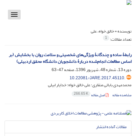
Toggle
vigation
نویسنده =
خالق خواه، علی
1
تعداد مقالات:
رابطۀ‌ ساده و چندگانۀ‌ ویژگی‌های شخصیتی و سلامت روان با بخشایش (بر
اساس مطالعات انجام‌شده دربارۀ‌ دانشجویان دانشگاه محقق اردبیلی)
دوره 13، شماره 48، شهریور 1396، صفحه
47-63
10.22081/JARE.2017.45110.
محمدمهدی بابائی منقاری؛ علی خالق خواه؛ خدایار ابیلی
266.65 K
مشاهده مقاله
اصل مقاله
مقالات آماده انتشار