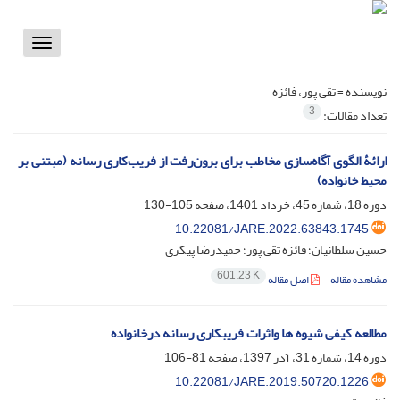
Toggle
vigation
نویسنده =
تقی پور، فائزه
3
تعداد مقالات:
ارائۀ الگوی آگاه‌سازی مخاطب برای برون‌رفت از فریب‌کاری رسانه (مبتنی بر
محیط خانواده)
دوره 18، شماره 45، خرداد 1401، صفحه
105-130
10.22081/JARE.2022.63843.1745
حسین سلطانیان؛ فائزه تقی پور؛ حمیدرضا پیکری
601.23 K
مشاهده مقاله
اصل مقاله
مطالعه کیفی شیوه ها واثرات فریبکاری رسانه درخانواده
دوره 14، شماره 31، آذر 1397، صفحه
81-106
10.22081/JARE.2019.50720.1226