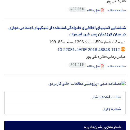
فائزه تقی پور
432.36 K
مشاهده مقاله
اصل مقاله
شناسایی آسیبهای اخلاقی و خانوادگی استفاده از شبکههای اجتماعی مجازی
در میان فرزندان پسر شهر اصفهان
دوره 13، شماره 50، اسفند 1396، صفحه
85-109
10.22081/JARE.2018.48848.1112
عباس زمانی؛ فائزه تقی پور
301.41 K
مشاهده مقاله
اصل مقاله
مقالات آماده انتشار
شماره جاری
شماره‌های پیشین نشریه