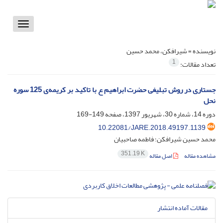
Toggle
vigation
نویسنده =
شیرافکن، محمد حسین
1
تعداد مقالات:
جستاری در روش تبلیغی حضرت ابراهیم ع با تاکید بر کریمه‌ی 125 سوره
نحل
دوره 14، شماره 30، شهریور 1397، صفحه
149-169
10.22081/JARE.2018.49197.1139
محمد حسین شیرافکن؛ فاطمه صاحبیان
351.19 K
مشاهده مقاله
اصل مقاله
مقالات آماده انتشار