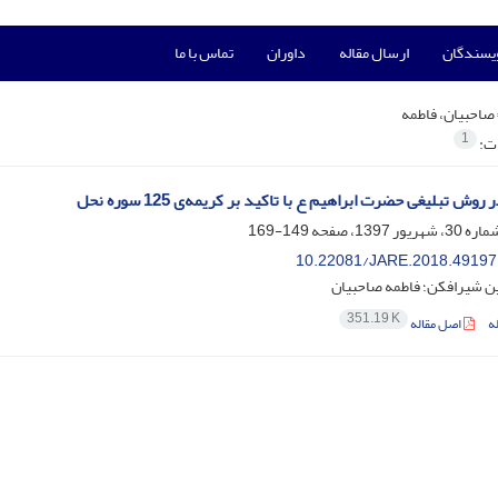
ویسندگان
ارسال مقاله
داوران
تماس با ما
صاحبیان، فاطمه
1
ات:
وش تبلیغی حضرت ابراهیم ع با تاکید بر کریمه‌ی 125 سوره نحل
149-169
10.22081/JARE.2018.49197
 شیرافکن؛ فاطمه صاحبیان
351.19 K
ه
اصل مقاله