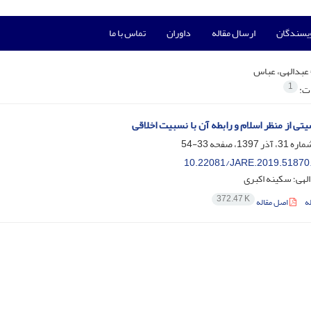
ویسندگان
ارسال مقاله
داوران
تماس با ما
عبدالهی، عباس
1
ات:
تی از منظر اسلام و رابطه آن با نسبیت اخلاقی
33-54
10.22081/JARE.2019.51870
لهی؛ سکینه اکبری
372.47 K
ه
اصل مقاله