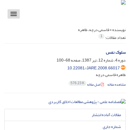
Toggle
vigation
نویسنده =
قاسمی درچه، طاهره
1
تعداد مقالات:
سلوک نفس
دوره 4، شماره 12، تیر 1387، صفحه
68-100
10.22081/JARE.2008.66017
طاهره قاسمی درچه
576.23 K
مشاهده مقاله
اصل مقاله
مقالات آماده انتشار
شماره جاری