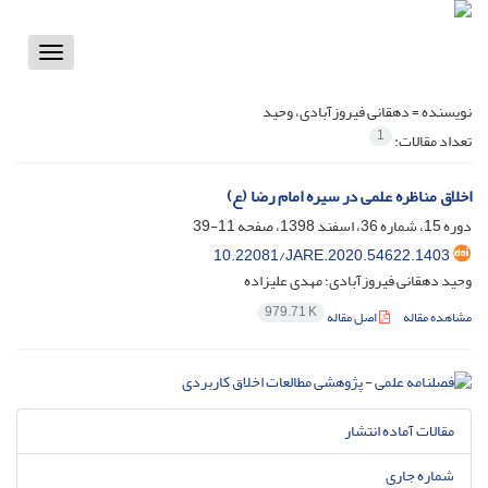
Toggle
vigation
نویسنده =
دهقانی فیروزآبادی، وحید
1
تعداد مقالات:
اخلاق مناظره علمی در سیره امام رضا (ع)
دوره 15، شماره 36، اسفند 1398، صفحه
11-39
10.22081/JARE.2020.54622.1403
وحید دهقانی فیروزآبادی؛ مهدی علیزاده
979.71 K
مشاهده مقاله
اصل مقاله
مقالات آماده انتشار
شماره جاری