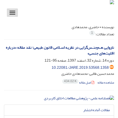
Toggle
vigation
نویسنده =
حاضری، محمدهادی
1
تعداد مقالات:
ناروایی هـم‌جنـس‌گرایی در نظریه اسـلامی قانون طبیعی؛ نقد مقاله «درباره
اقلیت‌های جنسی»
دوره 14، شماره 32، اسفند 1397، صفحه
95-121
10.22081/JARE.2019.53568.1358
محمدحسین طالبی؛ محمدهادی حاضری
434.02 K
مشاهده مقاله
اصل مقاله
مقالات آماده انتشار