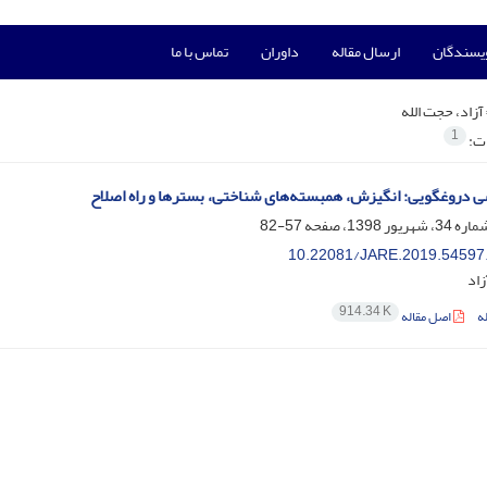
ویسندگان
ارسال مقاله
داوران
تماس با ما
آزاد، حجت الله
1
ات:
ی دروغگویی: انگیزش، همبسته‌های شناختی، بسترها و راه اصلاح
57-82
10.22081/JARE.2019.54597
زاد
914.34 K
ه
اصل مقاله