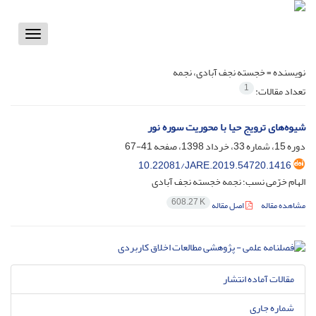
Toggle
vigation
نویسنده =
خجسته نجف آبادی، نجمه
1
تعداد مقالات:
شیوه‌های ترویج حیا با محوریت سوره نور
دوره 15، شماره 33، خرداد 1398، صفحه
41-67
10.22081/JARE.2019.54720.1416
الهام خرّمی نسب؛ نجمه خجسته نجف آبادی
608.27 K
مشاهده مقاله
اصل مقاله
مقالات آماده انتشار
شماره جاری