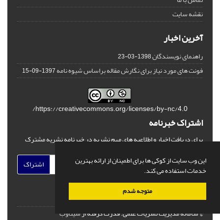
نقشه سایت
آخرین اخبار
راهنمای نویسندگان
1398-03-23
فونت های مورد نیاز برای نگارش مقاله براساس شیوه نامه
1397-09-15
https://creativecommons.org/licenses/by-nc/4.0/
اشتراک خبرنامه
برای دریافت اخبار و اطلاعیه های مهم نشریه در خبرنامه نشریه مشترک
شوید.
این وب سایت از کوکی ها برای اطمینان از ارائه بهترین
اشتراک
خدمات استفاده می کند.
متوجه شدم
© سامانه مدیریت نشریات علمی.
قدرت گرفته از
سیناوب