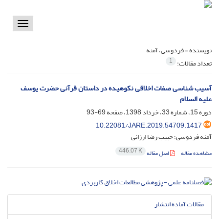
Toggle
vigation
نویسنده =
فردوسی، آمنه
1
تعداد مقالات:
آسیب شناسی صفات اخلاقی نکوهیده در داستان قرآنی حضرت یوسف
علیه السلام
دوره 15، شماره 33، خرداد 1398، صفحه
69-93
10.22081/JARE.2019.54709.1417
آمنه فردوسی؛ حبیب رضا ارزانی
446.07 K
مشاهده مقاله
اصل مقاله
مقالات آماده انتشار