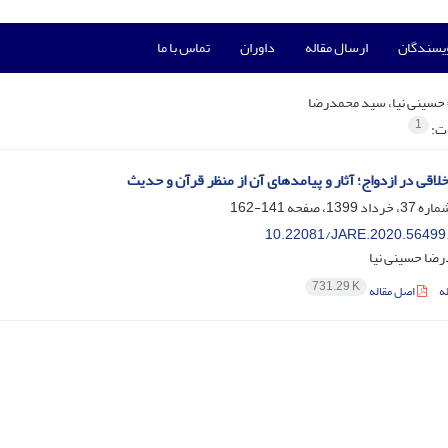
ویسندگان
ارسال مقاله
داوران
تماس با ما
حسینی نیا، سید محمدرضا
1
ات:
خلاقی در ازدواج؛ آثار و پیامدهای آن از منظر قرآن و حدیث
141-162
10.22081/JARE.2020.56499
ضا حسینی نیا
731.29 K
ه
اصل مقاله