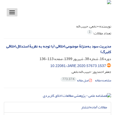
Toggle
vigation
نویسنده =
نخعی، حبیب اله
1
تعداد مقالات:
مدیریت سود به‌منزلۀ موضوعی اخلاقی (با توجه به نظریۀ استدلال اخلاقی
کلبرگ)
دوره 16، شماره 38، شهریور 1399، صفحه
113-136
10.22081/JARE.2020.57673.1537
جعفر احمدپور؛ حبیب اله نخعی
773.37 K
مشاهده مقاله
اصل مقاله
مقالات آماده انتشار