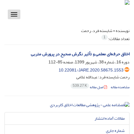
Toggle
vigation
نویسنده =
شایسته فرد، رحمت
1
تعداد مقالات:
اخلاق حرفه‌ای معلمی و تأثیر نگرش صحیح در پرورش متربی
دوره 16، شماره 38، شهریور 1399، صفحه
85-112
10.22081/JARE.2020.58675.1553
رحمت شایسته فرد؛ عبدالله غلامی
539.27 K
مشاهده مقاله
اصل مقاله
مقالات آماده انتشار
شماره جاری