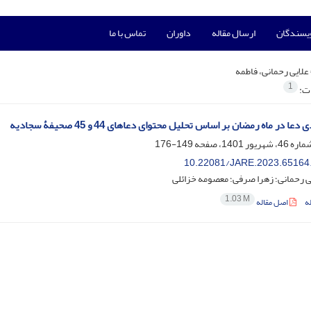
ویسندگان
ارسال مقاله
داوران
تماس با ما
علایی رحمانی، فاطمه
1
ات:
دعا در ماه رمضان بر اساس تحلیل محتوای دعاهای 44 و 45 صحیفۀ سجادیه
149-176
10.22081/JARE.2023.65164
ی رحمانی؛ زهرا صرفی؛ معصومه خزائلی
1.03 M
ه
اصل مقاله