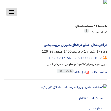
Toggle
vigation
نویسنده =
سلیمی، مهدی
1
تعداد مقالات:
طراحی مدل اخلاق حرفه‌ای دبیران تربیت‌بدنی
دوره 17، شماره 41، خرداد 1400، صفحه
97-126
10.22081/JARE.2021.60655.1628
بتول شیخی مبارکه؛ مهدی سلیمی؛ حمید زاهدی
1014.27 K
مشاهده مقاله
اصل مقاله
مقالات آماده انتشار
شماره جاری