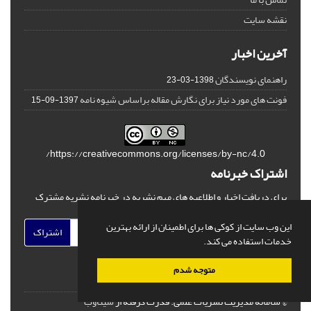
نقشه سایت
آخرین اخبار
راهنمای نویسندگان
1398-03-23
فونت های مورد نیاز برای نگارش مقاله براساس شیوه نامه
1397-09-15
https://creativecommons.org/licenses/by-nc/4.0/
اشتراک خبرنامه
برای دریافت اخبار و اطلاعیه های مهم نشریه در خبرنامه نشریه مشترک
شوید.
این وب سایت از کوکی ها برای اطمینان از ارائه بهترین
اشتراک
خدمات استفاده می کند.
متوجه شدم
© سامانه مدیریت نشریات علمی.
قدرت گرفته از
سیناوب