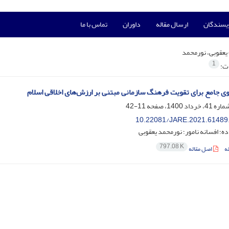
ویسندگان
ارسال مقاله
داوران
تماس با ما
یعقوبی، نورمحمد
1
ات:
وی جامع برای تقویت فرهنگ ‌سازمانی مبتنی بر ارزش‌های اخلاقی اسلام
11-42
10.22081/JARE.2021.61489
ده؛ افسانه نامور؛ نورمحمد یعقوبی
797.08 K
ه
اصل مقاله