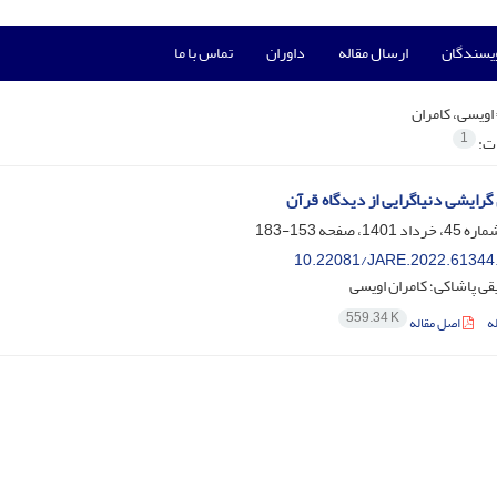
ویسندگان
ارسال مقاله
داوران
تماس با ما
اویسی، کامران
1
ات:
گرایشی دنیاگرایی از دیدگاه قرآن
153-183
10.22081/JARE.2022.61344
ی پاشاکی؛ کامران اویسی
559.34 K
ه
اصل مقاله