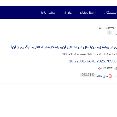
ویسندگان
ارسال مقاله
داوران
تماس با ما
موسوی، علی
1
ات:
 در روابط زوجین( علل غیر اخلاقی آن و راهکارهای اخلاقی جلوگیری از آن)
154-188
10.22081/JARE.2025.70558
؛ اصغر هادی
963.51 K
ه
اصل مقاله