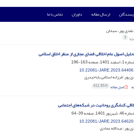
ویسندگان
ارسال مقاله
داوران
تماس با ما
نقدی پور، سبحان
3
ات:
حلیل اصول عام اخلاقی فضای مجازی از منظر اخلاق اسلامی
163-196
10.22081/JARE.2023.64406
 پور؛ فرزانه اسلامی باباحیدری
611.95 K
ه
اصل مقاله
اقی کنشگری روحانیت در شبکه‌های اجتماعی
39-64
10.22081/JARE.2023.64620
 پور؛ عبدالله عمادی