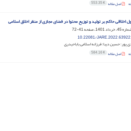
553.35 K
ه
اصل مقاله
 اخلاقی حاکم بر تولید و توزیع محتوا در فضای مجازی از منظر اخلاق اسلامی
41-72
10.22081/JARE.2022.63922
 پور؛ حسین دیبا؛ فرزانه اسلامی باباحیدری
584.16 K
ه
اصل مقاله