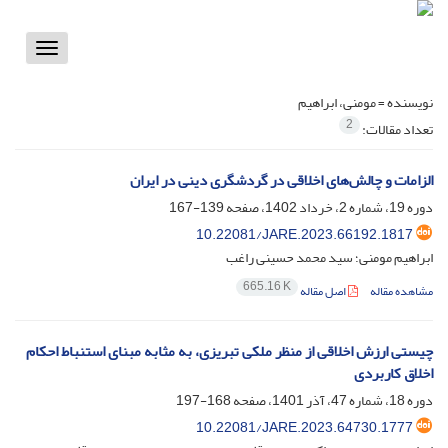
Toggle
vigation
نویسنده =
مومنی، ابراهیم
2
تعداد مقالات:
الزامات و چالش‌های اخلاقی در گردشگری دینی در ایران
دوره 19، شماره 2، خرداد 1402، صفحه
139-167
10.22081/JARE.2023.66192.1817
ابراهیم مومنی؛ سید محمد حسینی راغب
665.16 K
مشاهده مقاله
اصل مقاله
چیستی ارزش اخلاقی از منظر ملکی تبریزی، به مثابه مبنای استنباط احکام
اخلاق کاربردی
دوره 18، شماره 47، آذر 1401، صفحه
168-197
10.22081/JARE.2023.64730.1777