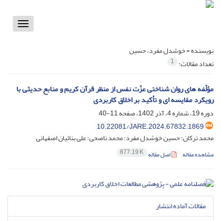
Toggle
vigation
نویسنده =
خوشدل مفرد، حسین
1
تعداد مقالات:
مؤلّفه هاى روان شناختى عزّت نفس از منظر قرآن کریم و منابع حدیثى با
رویکرد مقایسه ای و تأکید بر اخلاق کاربردی
دوره 19، شماره 4، آذر 1402، صفحه
11-40
10.22081/JARE.2024.67832.1869
محمد ترکان؛ حسین خوشدل مفرد؛ محمد ناصحی؛ علی بنائیان اصفهانی
877.19 K
مشاهده مقاله
اصل مقاله
مقالات آماده انتشار