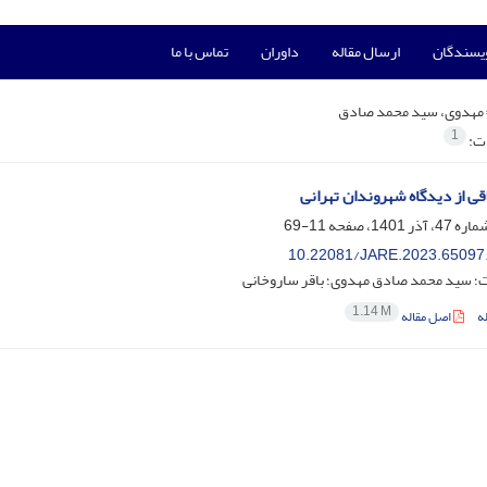
ویسندگان
ارسال مقاله
داوران
تماس با ما
مهدوی، سید محمد صادق
1
ات:
اقی از دیدگاه شهروندان تهرانی
11-69
10.22081/JARE.2023.65097
ت؛ سید محمد صادق مهدوی؛ باقر ساروخانی
1.14 M
ه
اصل مقاله