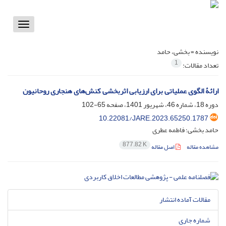
Toggle
vigation
نویسنده =
بخشی، حامد
1
تعداد مقالات:
ارائۀ الگوی عملیاتی برای ارزیابی اثربخشی کنش‌های هنجاری روحانیون
دوره 18، شماره 46، شهریور 1401، صفحه
65-102
10.22081/JARE.2023.65250.1787
حامد بخشی؛ فاطمه عطری
877.82 K
مشاهده مقاله
اصل مقاله
مقالات آماده انتشار
شماره جاری