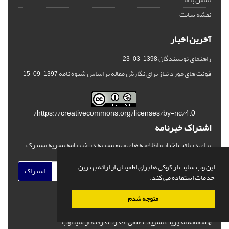
نقشه سایت
آخرین اخبار
راهنمای نویسندگان
1398-03-23
فونت های مورد نیاز برای نگارش مقاله براساس شیوه نامه
1397-09-15
https://creativecommons.org/licenses/by-nc/4.0/
اشتراک خبرنامه
برای دریافت اخبار و اطلاعیه های مهم نشریه در خبرنامه نشریه مشترک
شوید.
این وب سایت از کوکی ها برای اطمینان از ارائه بهترین
اشتراک
خدمات استفاده می کند.
متوجه شدم
© سامانه مدیریت نشریات علمی.
قدرت گرفته از
سیناوب