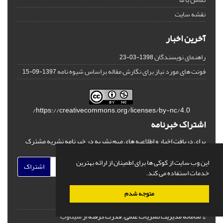
نقشه سایت
آخرین اخبار
راهنمای نویسندگان
1398-03-23
فونت های مورد نیاز برای نگارش مقاله براساس شیوه نامه
1397-09-15
https://creativecommons.org/licenses/by-nc/4.0/
اشتراک خبرنامه
برای دریافت اخبار و اطلاعیه های مهم نشریه در خبرنامه نشریه مشترک
شوید.
این وب سایت از کوکی ها برای اطمینان از ارائه بهترین
اشتراک
خدمات استفاده می کند.
متوجه شدم
© سامانه مدیریت نشریات علمی.
قدرت گرفته از
سیناوب