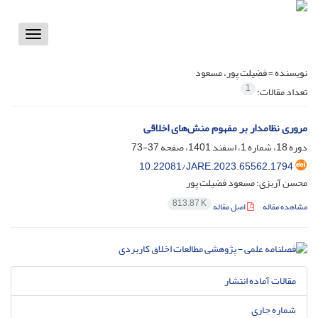
Toggle
vigation
نویسنده =
فضیلت پور، مسعود
1
تعداد مقالات:
مروری نظامدار بر مفهوم منش‌های اخلاقی
دوره 18، شماره 1، اسفند 1401، صفحه
37-73
10.22081/JARE.2023.65562.1794
محسن آربزی؛ مسعود فضیلت پور
813.87 K
مشاهده مقاله
اصل مقاله
مقالات آماده انتشار
شماره جاری