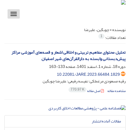
Toggle
vigation
نویسنده =
چوبگین، علیرضا
1
تعداد مقالات:
تحلیل محتوای مفاهیم تربیتی و اخلاقی اشعار و قصه‌های آموزشی مراکز
پیش‌دبستانی وابسته به دارالقرآن‌های شهر اصفهان
دوره 18، شماره 1، اسفند 1401، صفحه
133-163
10.22081/JARE.2023.66484.1829
رقیه مسعودی مرغملکی؛ نفیسه رفیعی؛ علیرضا چوبگین
770.97 K
مشاهده مقاله
اصل مقاله
مقالات آماده انتشار