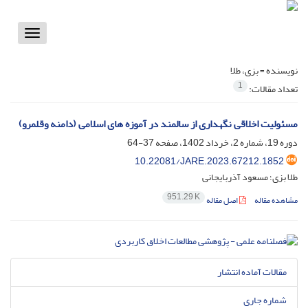
Toggle
vigation
نویسنده =
بزی، طلا
1
تعداد مقالات:
مسئولیت اخلاقی نگهداری از سالمند در آموزه های اسلامی (دامنه وقلمرو)
دوره 19، شماره 2، خرداد 1402، صفحه
37-64
10.22081/JARE.2023.67212.1852
طلا بزی؛ مسعود آذربایجانی
951.29 K
مشاهده مقاله
اصل مقاله
مقالات آماده انتشار
شماره جاری