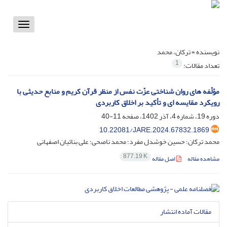
Toggle
vigation
نویسنده =
ترکان، محمد
1
تعداد مقالات:
مؤلّفه هاى روان شناختى عزّت نفس از منظر قرآن کریم و منابع حدیثى با
رویکرد مقایسه ای و تأکید بر اخلاق کاربردی
دوره 19، شماره 4، آذر 1402، صفحه
11-40
10.22081/JARE.2024.67832.1869
محمد ترکان؛ حسین خوشدل مفرد؛ محمد ناصحی؛ علی بنائیان اصفهانی
877.19 K
مشاهده مقاله
اصل مقاله
مقالات آماده انتشار