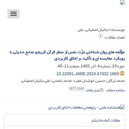
Toggle
vigation
نویسنده =
بنائیان اصفهانی، علی
1
تعداد مقالات:
مؤلّفه هاى روان شناختى عزّت نفس از منظر قرآن کریم و منابع حدیثى با
رویکرد مقایسه ای و تأکید بر اخلاق کاربردی
دوره 19، شماره 4، آذر 1402، صفحه
11-40
10.22081/JARE.2024.67832.1869
محمد ترکان؛ حسین خوشدل مفرد؛ محمد ناصحی؛ علی بنائیان اصفهانی
877.19 K
مشاهده مقاله
اصل مقاله
مقالات آماده انتشار