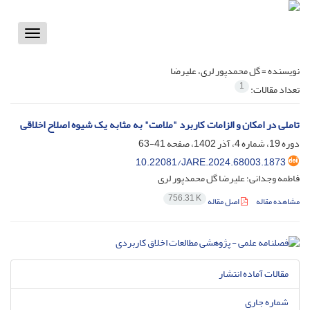
Toggle
vigation
نویسنده =
گل محمدپور لری، علیرضا
1
تعداد مقالات:
تاملی در امکان و الزامات کاربرد "ملامت" به مثابه یک شیوه اصلاح اخلاقی
دوره 19، شماره 4، آذر 1402، صفحه
41-63
10.22081/JARE.2024.68003.1873
فاطمه وجدانی؛ علیرضا گل محمدپور لری
756.31 K
مشاهده مقاله
اصل مقاله
مقالات آماده انتشار
شماره جاری