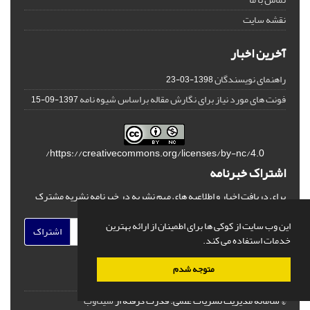
نقشه سایت
آخرین اخبار
راهنمای نویسندگان
1398-03-23
فونت های مورد نیاز برای نگارش مقاله براساس شیوه نامه
1397-09-15
https://creativecommons.org/licenses/by-nc/4.0/
اشتراک خبرنامه
برای دریافت اخبار و اطلاعیه های مهم نشریه در خبرنامه نشریه مشترک
شوید.
این وب سایت از کوکی ها برای اطمینان از ارائه بهترین
اشتراک
خدمات استفاده می کند.
متوجه شدم
© سامانه مدیریت نشریات علمی.
قدرت گرفته از
سیناوب