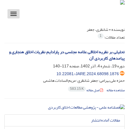
Toggle
vigation
نویسنده =
شانظری، جعفر
1
تعداد مقالات:
تحلیلی بر نظریه اخلاقی علامه مجلسی در پارادایم نظریات اخلاق هنجاری و
پیامدهای کاربردی آن
دوره 19، شماره 4، آذر 1402، صفحه
117-140
10.22081/JARE.2024.68098.1876
حمزه علی بهرامی؛ جعفر شانظری؛ مریم السادات هاشمی
583.15 K
مشاهده مقاله
اصل مقاله
مقالات آماده انتشار