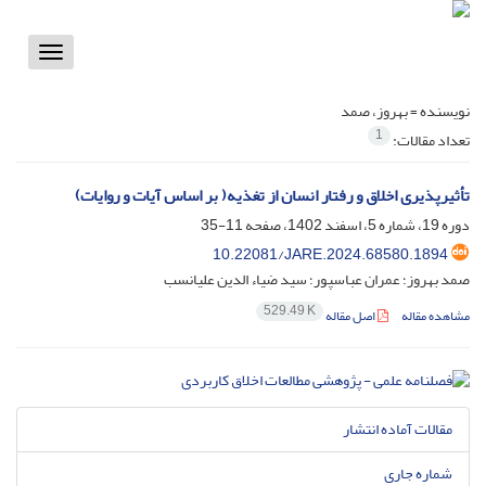
Toggle
vigation
نویسنده =
بهروز، صمد
1
تعداد مقالات:
تأثیرپذیری اخلاق و رفتار انسان از تغذیه( بر اساس آیات و روایات)
دوره 19، شماره 5، اسفند 1402، صفحه
11-35
10.22081/JARE.2024.68580.1894
صمد بهروز؛ عمران عباسپور؛ سید ضیاء الدین علیانسب
529.49 K
مشاهده مقاله
اصل مقاله
مقالات آماده انتشار
شماره جاری