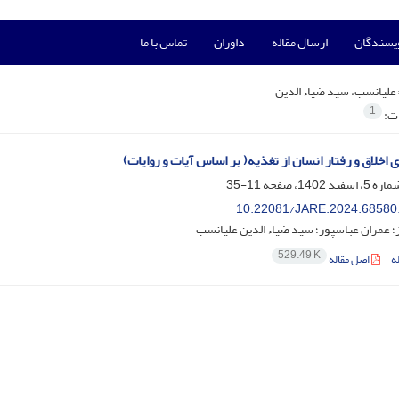
ویسندگان
ارسال مقاله
داوران
تماس با ما
علیانسب، سید ضیاء الدین
1
ات:
 اخلاق و رفتار انسان از تغذیه( بر اساس آیات و روایات)
11-35
10.22081/JARE.2024.68580
 عمران عباسپور؛ سید ضیاء الدین علیانسب
529.49 K
ه
اصل مقاله