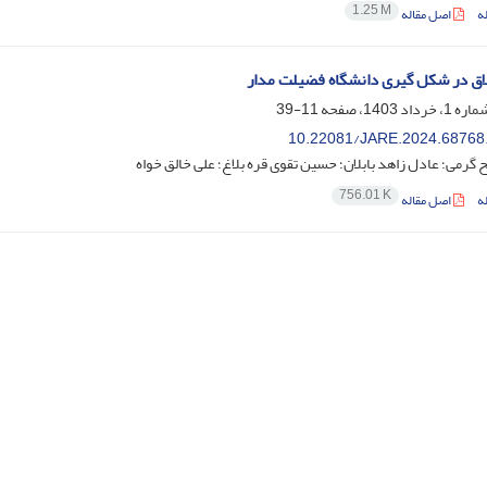
1.25 M
ه
اصل مقاله
لاق در شکل گیری دانشگاه فضیلت مدار
11-39
10.22081/JARE.2024.68768
گرمی؛ عادل زاهد بابلان؛ حسین تقوی قره بلاغ؛ علی خالق خواه
756.01 K
ه
اصل مقاله