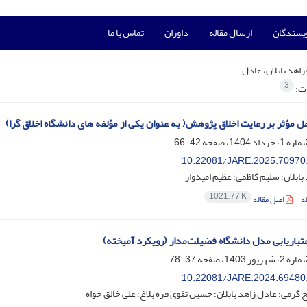
ویسندگان
ارسال مقاله
داوران
تماس با ما
زاهد بابلان، عادل
3
ات:
مل مؤثر بر رعایت اخلاق پژوهش( به عنوان یکی از مؤلفه های دانشگاه اخلاق گرا)
42-66
10.22081/JARE.2025.70970
بابلان؛ سلیم کاظمی؛ عظیم امیدوار
1021.77 K
ه
اصل مقاله
عتباریابی مدل دانشگاه‌ فضیلت‌مدار (رویکرد آمیخته)
37-78
10.22081/JARE.2024.69480
گرمی؛ عادل زاهد بابلان؛ حسین تقوی قره بلاغ؛ علی خالق خواه