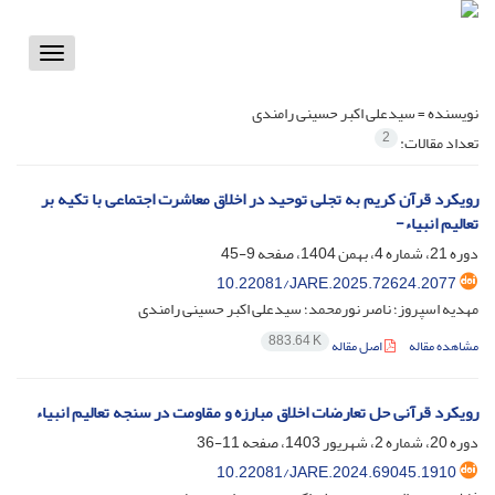
Toggle
vigation
نویسنده =
سیدعلی اکبر حسینی رامندی
2
تعداد مقالات:
رویکرد قرآن کریم به تجلی توحید در اخلاق معاشرت اجتماعی با تکیه بر
تعالیم انبیاء-
دوره 21، شماره 4، بهمن 1404، صفحه
9-45
10.22081/JARE.2025.72624.2077
مهدیه اسپروز؛ ناصر نورمحمد؛ سیدعلی اکبر حسینی رامندی
883.64 K
مشاهده مقاله
اصل مقاله
رویکرد قرآنی حل تعارضات اخلاق مبارزه و مقاومت در سنجه تعالیم انبیاء
دوره 20، شماره 2، شهریور 1403، صفحه
11-36
10.22081/JARE.2024.69045.1910