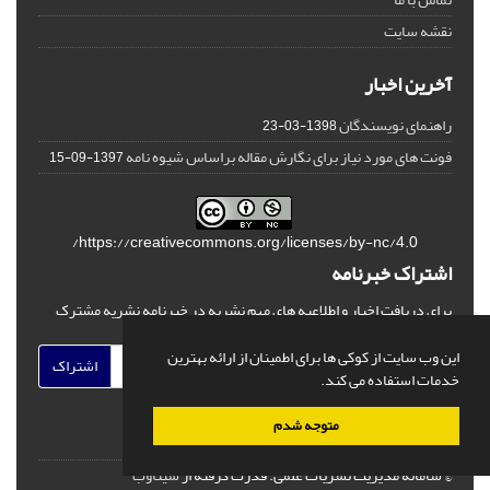
نقشه سایت
آخرین اخبار
راهنمای نویسندگان
1398-03-23
فونت های مورد نیاز برای نگارش مقاله براساس شیوه نامه
1397-09-15
https://creativecommons.org/licenses/by-nc/4.0/
اشتراک خبرنامه
برای دریافت اخبار و اطلاعیه های مهم نشریه در خبرنامه نشریه مشترک
شوید.
این وب سایت از کوکی ها برای اطمینان از ارائه بهترین
اشتراک
خدمات استفاده می کند.
متوجه شدم
© سامانه مدیریت نشریات علمی.
قدرت گرفته از
سیناوب