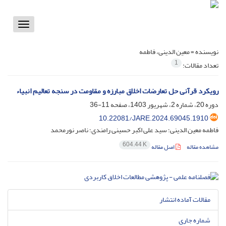
Toggle
vigation
نویسنده =
معین الدینی، فاطمه
1
تعداد مقالات:
رویکرد قرآنی حل تعارضات اخلاق مبارزه و مقاومت در سنجه تعالیم انبیاء
دوره 20، شماره 2، شهریور 1403، صفحه
11-36
10.22081/JARE.2024.69045.1910
فاطمه معین الدینی؛ سید علی اکبر حسینی رامندی؛ ناصر نورمحمد
604.44 K
مشاهده مقاله
اصل مقاله
مقالات آماده انتشار
شماره جاری