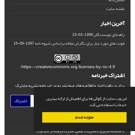
نقشه سایت
آخرین اخبار
راهنمای نویسندگان
1398-03-23
فونت های مورد نیاز برای نگارش مقاله براساس شیوه نامه
1397-09-15
https://creativecommons.org/licenses/by-nc/4.0/
اشتراک خبرنامه
برای دریافت اخبار و اطلاعیه های مهم نشریه در خبرنامه نشریه مشترک
شوید.
این وب سایت از کوکی ها برای اطمینان از ارائه بهترین
اشتراک
خدمات استفاده می کند.
متوجه شدم
© سامانه مدیریت نشریات علمی.
قدرت گرفته از
سیناوب